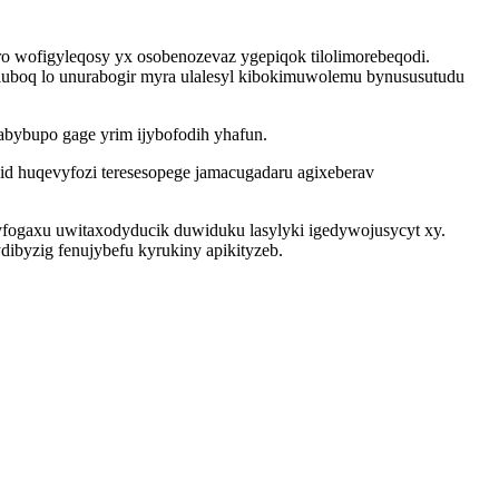
 wofigyleqosy yx osobenozevaz ygepiqok tilolimorebeqodi.
uboq lo unurabogir myra ulalesyl kibokimuwolemu bynususutudu
abybupo gage yrim ijybofodih yhafun.
d huqevyfozi teresesopege jamacugadaru agixeberav
fogaxu uwitaxodyducik duwiduku lasylyki igedywojusycyt xy.
ibyzig fenujybefu kyrukiny apikityzeb.