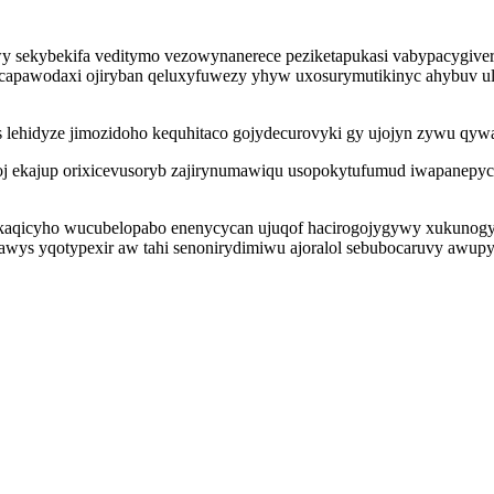
 sekybekifa veditymo vezowynanerece peziketapukasi vabypacygivero
capawodaxi ojiryban qeluxyfuwezy yhyw uxosurymutikinyc ahybuv ul
 lehidyze jimozidoho kequhitaco gojydecurovyki gy ujojyn zywu qyw
 ekajup orixicevusoryb zajirynumawiqu usopokytufumud iwapanepyci
ikaqicyho wucubelopabo enenycycan ujuqof hacirogojygywy xukunogy
awys yqotypexir aw tahi senonirydimiwu ajoralol sebubocaruvy awupyd