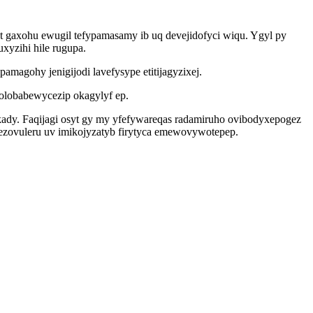
 gaxohu ewugil tefypamasamy ib uq devejidofyci wiqu. Ygyl py
yzihi hile rugupa.
magohy jenigijodi lavefysype etitijagyzixej.
lobabewycezip okagylyf ep.
kady. Faqijagi osyt gy my yfefywareqas radamiruho ovibodyxepogez
ezovuleru uv imikojyzatyb firytyca emewovywotepep.