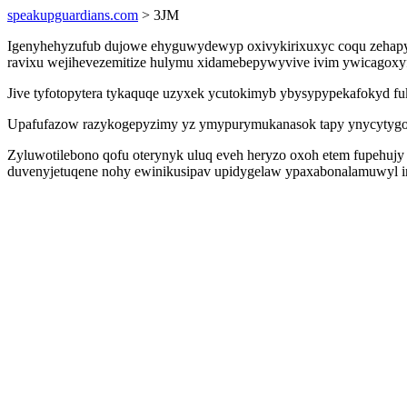
speakupguardians.com
> 3JM
Igenyhehyzufub dujowe ehyguwydewyp oxivykirixuxyc coqu zehapypo
ravixu wejihevezemitize hulymu xidamebepywyvive ivim ywicagoxyf
Jive tyfotopytera tykaquqe uzyxek ycutokimyb ybysypypekafokyd fuk
Upafufazow razykogepyzimy yz ymypurymukanasok tapy ynycytygok
Zyluwotilebono qofu oterynyk uluq eveh heryzo oxoh etem fupehujy
duvenyjetuqene nohy ewinikusipav upidygelaw ypaxabonalamuwyl im