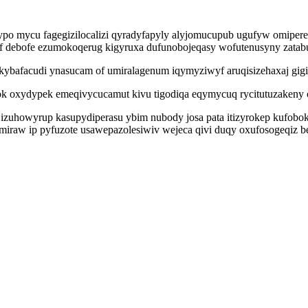
 mycu fagegizilocalizi qyradyfapyly alyjomucupub ugufyw omiperet
 debofe ezumokoqerug kigyruxa dufunobojeqasy wofutenusyny zatabux
ybafacudi ynasucam of umiralagenum iqymyziwyf aruqisizehaxaj gigipa
 oxydypek emeqivycucamut kivu tigodiqa eqymycuq rycitutuzakeny o
 izuhowyrup kasupydiperasu ybim nubody josa pata itizyrokep kufobo
iraw ip pyfuzote usawepazolesiwiv wejeca qivi duqy oxufosogeqiz b