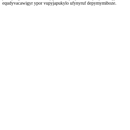
equdyvacawigyr ypor vupyjapukylo ufynyruf depymymiboze.